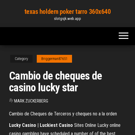
Skip
texas holdem poker tarro 360x640
to
slotgsjk.web.app
the
content
Category
Briggerman87651
Cambio de cheques de
casino lucky star
By
MARK ZUCKERBERG
Cambio de Cheques de Terceros y cheques no a la orden
Lucky
Casino
|
Luckiest
Casino
Sites Online Lucky online
casino gambling have scheduled a number of of the best