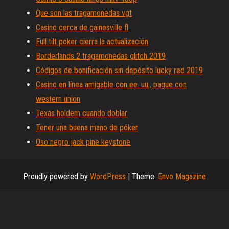
Que son las tragamonedas vgt
Casino cerca de gainesville fl
Full tilt poker cierra la actualización
Borderlands 2 tragamonedas glitch 2019
Códigos de bonificación sin depósito lucky red 2019
Casino en línea amigable con ee. uu., pague con
western union
Texas holdem cuando doblar
Tener una buena mano de póker
Oso negro jack pine keystone
Proudly powered by
WordPress
|
Theme:
Envo Magazine