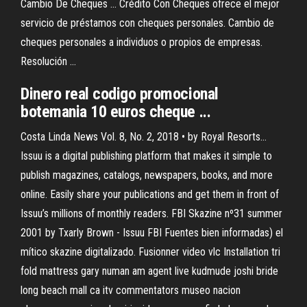
Cambio De Cheques ... Crédito Con Cheques ofrece el mejor
servicio de préstamos con cheques personales. Cambio de
cheques personales a individuos o propios de empresas.
Resolución ...
Dinero real codigo promocional
botemania 10 euros cheque ...
Costa Linda News Vol. 8, No. 2, 2018 • by Royal Resorts…
Issuu is a digital publishing platform that makes it simple to
publish magazines, catalogs, newspapers, books, and more
online. Easily share your publications and get them in front of
Issuu’s millions of monthly readers.
FBI Skazine nº31 summer
2001 by Txarly Brown - Issuu
FBI Fuentes bien informadas) el
mítico skazine digitalizado.
Fusionner video vlc
Installation tri
fold mattress gary numan am agent live kudmude joshi bride
long beach mall ca itv commentators museo nacion