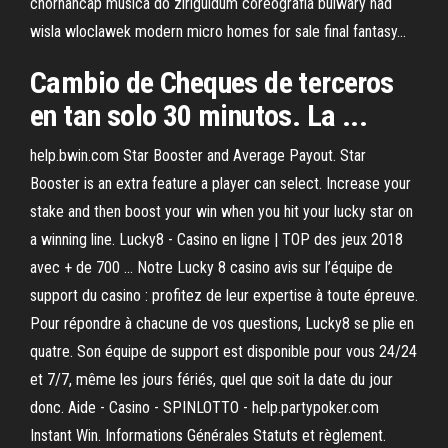
chornancap musica do ziriguidum coreografia bulwary nad
wisla wloclawek modern micro homes for sale final fantasy…
Cambio de Cheques de terceros
en tan solo 30 minutos. La ...
help.bwin.com Star Booster and Average Payout. Star
Booster is an extra feature a player can select. Increase your
stake and then boost your win when you hit your lucky star on
a winning line. Lucky8 - Casino en ligne | TOP des jeux 2018
avec + de 700 ... Notre Lucky 8 casino avis sur l’équipe de
support du casino : profitez de leur expertise à toute épreuve.
Pour répondre à chacune de vos questions, Lucky8 se plie en
quatre. Son équipe de support est disponible pour vous 24/24
et 7/7, même les jours fériés, quel que soit la date du jour
donc. Aide - Casino - SPINLOTTO - help.partypoker.com
Instant Win. Informations Générales Statuts et règlement.