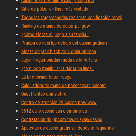
Casino más cercano a saint joseph mo
Sitio de póker en línea más visitado
Todos los tragamonedas reclaman bonificación móvil
Ranking de manos de poker pai gow
¿cómo afecta el juego a su familia_
Prueba de acertijo debajo del casino gotham
Mesas de jack black de 1 dólar en línea
Jugar tragamonedas rueda de la fortuna
¿se puede manipular la ruleta en línea_
La bird casino baton rouge
Calculadora de mano de poker texas holdem
Quest lentes con slot ro
Centro de atención 29 casino pow wow
3612 calle casino san clemente ca
Contratación de pbcom tower ayala casino
Apuestas de casino gratis sin depósito requerido