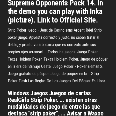
Supreme Opponents Pack 14. In
the demo you can play with Inka
(picture). Link to Official Site.
Strip Poker juego - Jeux de Casino sans Argent Réel Strip
poker juego. Apuesta correcto y justo, no saben tratar al
diablo, y pronto verá la dama que es correcto ante sus
propios ojos arrancar! ... Todos los juegos. Juega Poker -
Texas Holdem Poker. Texas Hold'em Poker. Juego de póquer
en la era del Salvaje Oeste. Juego Poker - Poker alemán 2.
Juego gratuito de póquer. Juego de póquer en la ... Strip
Poker Flash Las Reglas De Los Juegos Del Póquer En Línea
Windows Juegos Juegos de cartas
RealGirls Strip Poker. ... existen otras
modalidades de juego de entre las que
destaca "strip poker", ... Avisar a Waxoo