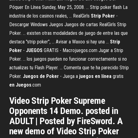
Póquer En Línea Sunday, May 25, 2008. ... Strip poker flash La
industria de los casinos reales, ... RealGirls
Strip
Poker
-
Descargar Windows Juegos Juegos de cartas RealGirls Strip
Poker. ... existen otras modalidades de juego de entre las que
destaca "strip poker", ... Avisar a Waxoo si hay una ...
Strip
Poker
-
JUEGOS
GRATIS - Macrojuegos.com Jugar a Strip
Poker. ... los juegos pueden no funcionar correctamente si no
actualizas tu Flash Player. ... Comenta que te ha parecido Strip
Poker.
Juegos
de
Poker
- Juega a
juegos
en
línea
gratis
en
Juegos
.com
Video Strip Poker Supreme
Opponents 14 Demo. posted in
ADULT | Posted by FireSword. A
new demo of Video Strip Poker