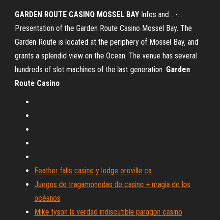
GARDEN
ROUTE
CASINO
MOSSEL
BAY
Infos and... -…
Presentation of the Garden Route Casino Mossel Bay. The
Garden Route is located at the periphery of Mossel Bay, and
grants a splendid view on the Ocean. The venue has several
hundreds of slot machines of the last generation.
Garden
Route
Casino
Feather falls casino y lodge oroville ca
Juegos de tragamonedas de casino + magia de los
océanos
Mike tyson la verdad indiscutible paragon casino