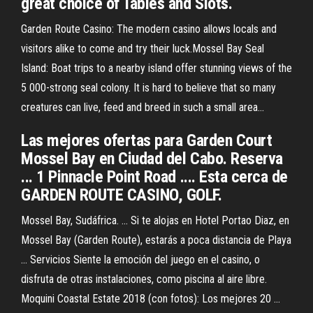
great choice of Tables and Slots.
Garden Route Casino: The modern casino allows locals and
visitors alike to come and try their luck.Mossel Bay Seal
Island: Boat trips to a nearby island offer stunning views of the
5 000-strong seal colony. It is hard to believe that so many
creatures can live, feed and breed in such a small area...
Las mejores ofertas para Garden Court
Mossel Bay en Ciudad del Cabo. Reserva
... 1 Pinnacle Point Road .... Esta cerca de
GARDEN ROUTE CASINO, GOLF.
Mossel Bay, Sudáfrica. ... Si te alojas en Hotel Portao Diaz, en
Mossel Bay (Garden Route), estarás a poca distancia de Playa
... Servicios Siente la emoción del juego en el casino, o
disfruta de otras instalaciones, como piscina al aire libre.
Moquini Coastal Estate 2018 (con fotos): Los mejores 20 ...