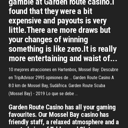
gamble at Garden route casino.I
found that they were a bit
expensive and payouts is very
little.There are more draws but
your changes of winning
something is like zero.It is really
more entertaining and waist of...
10 mejores atracciones en Hartenbos, Mossel Bay: Descubre
en TripAdvisor 2995 opiniones de ... Garden Route Casino A
8.0 km de Mossel Bay, Sudáfrica. Garden Route Scuba
(Mossel Bay) - 2019 Lo que se debe ...
Garden Route Casino has all your gaming
favourites. Our Mossel Bay casino has
friendly staff, a relaxed atmosphere and a