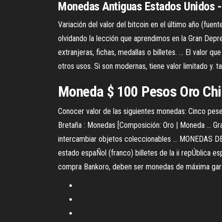
Monedas Antiguas Estados Unidos -
Variación del valor del bitcoin en el último año (fuen
olvidando la lección que aprendimos en la Gran Depre
extranjeras, fichas, medallas o billetes. ... El valor 
otros usos. Si son modernas, tiene valor limitado y.
Moneda
$ 100 Pesos
Oro
Chi
Conocer valor de las siguientes monedas: Cinco pese
Bretaña : Monedas [Composición: Oro | Moneda ... Gra
intercambiar objetos coleccionables ... MONEDAS DE O
estado espaÑol (franco) billetes de la ii repÚblica
compra Bankoro, deben ser monedas de máxima garan