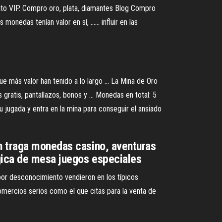
trato VIP. Compro oro, plata, diamantes Blog Compro
edas tenían valor en sí, ...... influir en las
más valor han tenido a lo largo ... La Mina de Oro
ratis, pantallazos, bonos y ... Monedas en total: 5
tu jugada y entra en la mina para conseguir el ansiado
h traga monedas casino, aventuras
ogica de mesa juegos especiales
or desconocimiento vendieron en los típicos
mercios serios como el que citas para la venta de