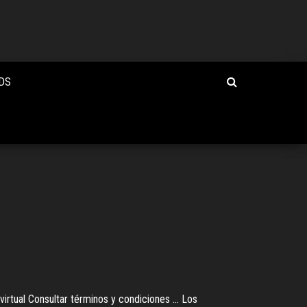
ODS
irtual Consultar términos y condiciones ... Los