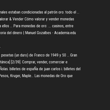
nales estaban condicionadas al patrón oro: todo el ...
i. Valorar & Vender Cómo valorar y vender monedas
ellos ... Para monedas de oro: .... casinos, entre
storia del dinero | Manuel Gozalbes - Academia.edu
.
pesetas (un duro) de Franco de 1949 y 50 ... Gran
tánica] [2/39]. Comprar, vender, comerciar e
s. billetes de espaÑa de juan carlos i. billetes del
Pesos, Kruger, Maple... Las monedas de Oro que