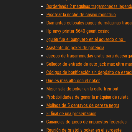
Borderlands 2 máquinas tragamonedas legenda
Pisotear la noche de casino monstruo
Diamantes colosales pagos de máquinas trag
Hp envy printer 5640 geant casino
¿quién fue el banquero en el acuerdo o no_
Asistente de póker de potencia
Juegos de tragamonedas gratis para descargar
Sellador de entrada de auto jack max ultra ma
Códigos de bonificación sin depósito de estac
Que es mas alto con el poker
Mejor sala de póker en la calle fremont
Probabilidades de ganar la máquina de ruleta
Molinos de 5 centavos de cereza negra
El final de una presentación
Ganancias de juego de impuestos federales
Reunión de bristol y poker en el suroeste