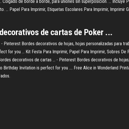
. Colgado de borde a borde, para uniones sin superposición. ... Incluye P
 ... Papel Para Imprimir, Etiquetas Escolares Para Imprimir, Imprimir Gr
decorativos
de
cartas
de
Poker ...
- Pinterest Bordes decorativos de hojas, hojas personalizadas para traba
rfect for you ... Kit Festa Para Imprimir, Papel Para Imprimir, Sobres De P
rdes decorativos de cartas ... - Pinterest Bordes decorativos de hojas,
no Birthday Invitation is perfect for you .... Free Alice in Wonderland Pri
rados.