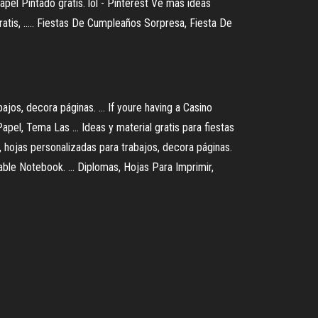
apel Pintado gratis. lol - Pinterest Ve más ideas
atis, ..... Fiestas De Cumpleaños Sorpresa, Fiesta De
jos, decora páginas. ... If youre having a Casino
apel, Tema Las ... Ideas y material gratis para fiestas
 hojas personalizadas para trabajos, decora páginas.
ntable Notebook. ... Diplomas, Hojas Para Imprimir,