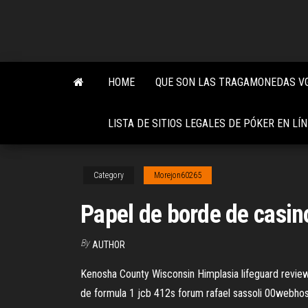
Skip
to
the
content
HOME
QUE SON LAS TRAGAMONEDAS V
LISTA DE SITIOS LEGALES DE PÓKER EN LÍ
Category
Morejon60265
Papel de borde de casino
By
AUTHOR
Kenosha County Wisconsin Himplasia lifeguard review
de formula 1 jcb 412s forum rafael sassoli 00webho