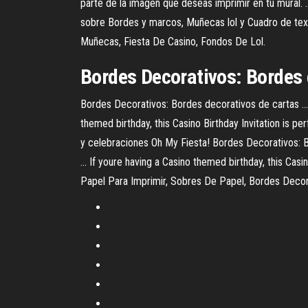
parte de la imagen que deseas imprimir en tu mural. ..
sobre Bordes y marcos, Muñecas lol y Cuadro de texto.
Muñecas, Fiesta De Casino, Fondos De Lol.
Bordes
Decorativos:
Bordes
Bordes Decorativos: Bordes decorativos de cartas ... 
themed birthday, this Casino Birthday Invitation is pe
y celebraciones Oh My Fiesta! Bordes Decorativos: Bo
... If youre having a Casino themed birthday, this Casi
Papel Para Imprimir, Sobres De Papel, Bordes Deco