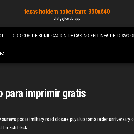
texas holdem poker tarro 360x640
slotgsjk.web.app
GT
CÓDIGOS DE BONIFICACIÓN DE CASINO EN LÍNEA DE FOXWO
NEA
 para imprimir gratis
 sumava pocasi military road closure puyallup tomb raider anniversary
st breach black…