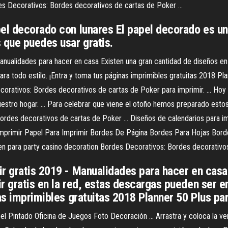
des Decorativos: Bordes decorativos de cartas de Poker ...
pel decorado con lunares El papel decorado es u
que puedes usar gratis.
anualidades para hacer en casa Existen una gran cantidad de diseños en c
a todo estilo. ¡Entra y toma tus páginas imprimibles gratuitas 2018 Pl
corativos: Bordes decorativos de cartas de Poker para imprimir. ... Ho
 vuestro hogar. ... Para celebrar que viene el otoño hemos preparado es
 Bordes decorativos de cartas de Poker ... Diseños de calendarios para i
 Imprimir Papel Para Imprimir Bordes De Página Bordes Para Hojas Bord
en para party casino decoration Bordes Decorativos: Bordes decorativos
r gratis 2019 - Manualidades para hacer en casa
r gratis en la red, estas descargas pueden ser e
as imprimibles gratuitas 2018 Planner 50 Plus pa
 Pintado Oficina de Juegos Foto Decoración ... Arrastra y coloca la ven