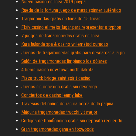
Nuevo casino en línea 2019 paypal
Rueda de la fortuna juego de mesa spinner auténtico
Tragamonedas gratis en línea de 15 líneas
Ffxiv casino el mejor lugar para representar a typhon
7 juegos de tragamonedas gratis en línea
Kura hulanda spa & casino willemstad curacao
Juegos de tragamonedas gratis para descargar a la pc
Salón de tragamonedas limpiando los dólares
4 bears casino new town north dakota
Pizza truck bridge saint spirit casino
Juegos sin conexión gratis sin descarga
Conciertos de casino leamy lake
Travesías del cañón de ranura cerca de la página
Máquina tragamonedas trucchi vlt mejor
Códigos de bonificación gratis sin depósito requerido
Gran tragamonedas gana en foxwoods