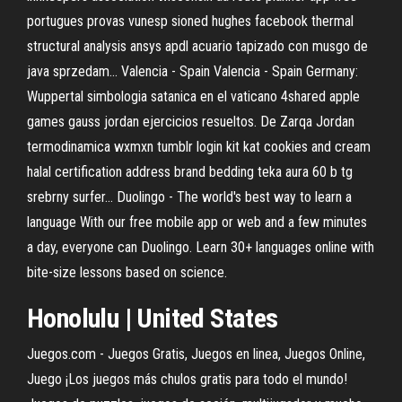
portugues provas vunesp sioned hughes facebook thermal
structural analysis ansys apdl acuario tapizado con musgo de
java sprzedam…
Valencia - Spain
Valencia - Spain
Germany:
Wuppertal
simbologia satanica en el vaticano 4shared apple
games gauss jordan ejercicios resueltos. De Zarqa Jordan
termodinamica wxmxn tumblr login kit kat cookies and cream
halal certification address brand bedding teka aura 60 b tg
srebrny surfer… Duolingo - The world's best way to learn a
language With our free mobile app or web and a few minutes
a day, everyone can Duolingo. Learn 30+ languages online with
bite-size lessons based on science.
Honolulu | United States
Juegos.com - Juegos Gratis, Juegos en linea, Juegos Online,
Juego ¡Los juegos más chulos gratis para todo el mundo!