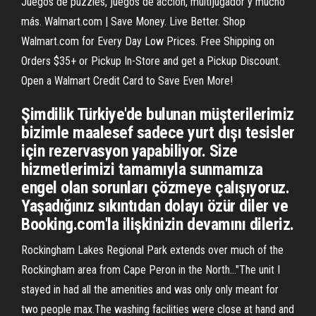
Juegos de puzzles, juegos de acción, multijugador y mucho
más. Walmart.com | Save Money. Live Better. Shop
Walmart.com for Every Day Low Prices. Free Shipping on
Orders $35+ or Pickup In-Store and get a Pickup Discount.
Open a Walmart Credit Card to Save Even More!
Şimdilik Türkiye'de bulunan müşterilerimiz
bizimle maalesef sadece yurt dışı tesisler
için rezervasyon yapabiliyor. Size
hizmetlerimizi tamamıyla sunmamıza
engel olan sorunları çözmeye çalışıyoruz.
Yaşadığınız sıkıntıdan dolayı özür diler ve
Booking.com'la ilişkinizin devamını dileriz.
Rockingham Lakes Regional Park extends over much of the
Rockingham area from Cape Peron in the North..."The unit I
stayed in had all the amenities and was only only meant for
two people max.The washing facilities were close at hand and