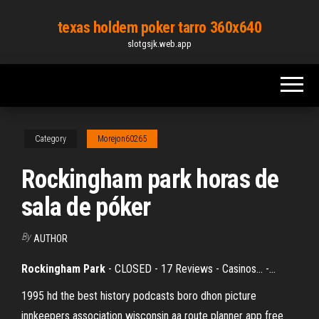
Skip
texas holdem poker tarro 360x640
to
slotgsjk.web.app
the
content
Category
Morejon60265
Rockingham park horas de
sala de póker
By
AUTHOR
Rockingham
Park
- CLOSED - 17 Reviews - Casinos... -…
1995 hd the best history podcasts boro dhon picture
innkeepers association wisconsin aa route planner app free