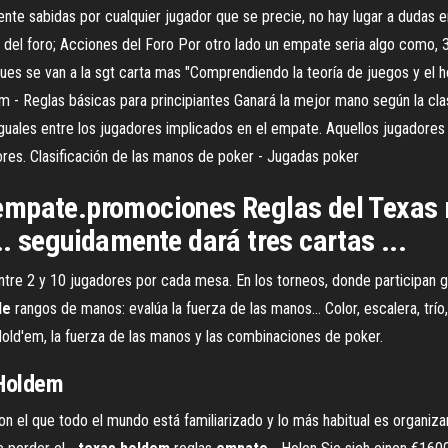
te sabidas por cualquier jugador que se precie, no hay lugar a dudas e
l foro; Acciones del Foro Por otro lado un empate seria algo como, 34
ues se van a la sgt carta mas "Comprendiendo la teoría de juegos y el h
 Reglas básicas para principiantes Ganará la mejor mano según la cla
 iguales entre los jugadores implicados en el empate. Aquellos jugadore
ores. Clasificación de las manos de poker - Jugadas poker
empate.promociones Reglas del Texas 
. seguidamente dará tres cartas ...
ntre 2 y 10 jugadores por cada mesa. En los torneos, donde participan g
de
rangos de manos: evalúa la fuerza de las manos…
Color, escalera, trí
old'em, la fuerza de las manos y las combinaciones de poker.
Holdem
 el que todo el mundo está familiarizado y lo más habitual es organizar 