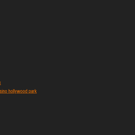
x
sino hollywood park