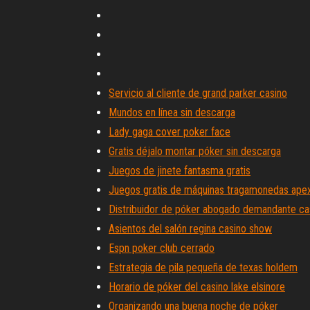
Servicio al cliente de grand parker casino
Mundos en línea sin descarga
Lady gaga cover poker face
Gratis déjalo montar póker sin descarga
Juegos de jinete fantasma gratis
Juegos gratis de máquinas tragamonedas ape
Distribuidor de póker abogado demandante ca
Asientos del salón regina casino show
Espn poker club cerrado
Estrategia de pila pequeña de texas holdem
Horario de póker del casino lake elsinore
Organizando una buena noche de póker