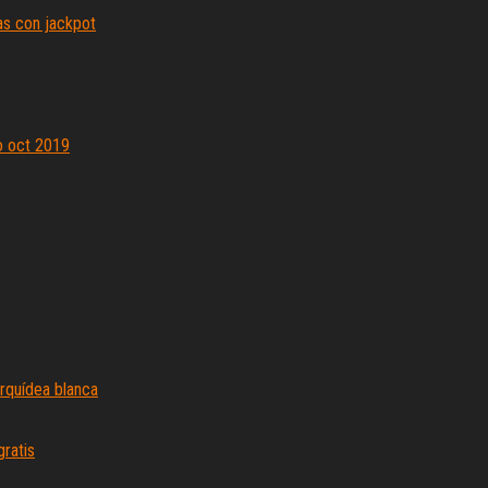
s con jackpot
o oct 2019
rquídea blanca
gratis