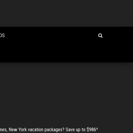
ODS
Lines, New York vacation packages? Save up to $986^