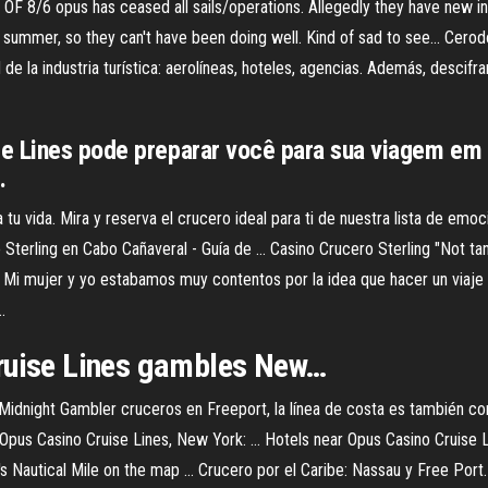
 OF 8/6 opus has ceased all sails/operations. Allegedly they have new inv
 summer, so they can't have been doing well. Kind of sad to see... Cerodo
de la industria turística: aerolíneas, hoteles, agencias. Además, descifr
se Lines pode preparar você para sua viagem em
.
tu vida. Mira y reserva el crucero ideal para ti de nuestra lista de e
Sterling en Cabo Cañaveral - Guía de ... Casino Crucero Sterling "Not 
i mujer y yo estabamos muy contentos por la idea que hacer un viaje c
.
uise Lines gambles
New
…
idnight Gambler cruceros en Freeport, la línea de costa es también cono
Opus Casino Cruise Lines, New York: … Hotels near Opus Casino Cruise 
's Nautical Mile on the map ... Crucero por el Caribe: Nassau y Free Port