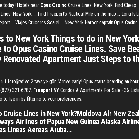
pe today! Hotels near
Opus
Casino
Cruise Lines, New York: Find Cheap .
Lines, New York. ... Find Freeport's Nautical Mile on the map ... Long Isl
eeport ... Viajes Cruceros Sea el ... New York Harbor captain.Opus Casino C
s to New York Things to do in New York
 to Opus Casino Cruise Lines. Save Bea
Renovated Apartment Just Steps to th
 1 fotoğraf ve 2 tavsiye gör. "Arrive early! Opus starts boarding an hour
. (877) 321-6787.
Freeport
NY
Condos & Apartments For Sale - 36 List
g to live in by filtering to your preferences.
o Cruise Lines in New York?Moldova Air New Zeala
irways Airlines of Papua New Guinea Alaska Airlin
es Lineas Aereas Aruba...