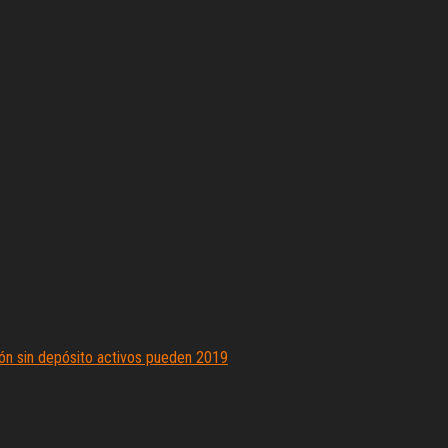
ón sin depósito activos pueden 2019