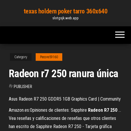
Skip
texas holdem poker tarro 360x640
to
slotgsjk.web.app
the
content
Category
Pecore59160
Radeon r7 250 ranura única
By
PUBLISHER
Asus Radeon R7 250 GDDR5 1GB Graphics Card | Community
Amazon.es:Opiniones de clientes: Sapphire
Radeon
R7
250
...
Vea reseñas y calificaciones de reseñas que otros clientes
han escrito de Sapphire Radeon R7 250 - Tarjeta gráfica