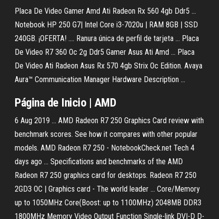
Placa De Video Gamer Amd Ati Radeon Rx 560 4gb Ddr5 ...
Notebook HP 250 G7| Intel Core i3-7020u | RAM 8GB | SSD
240GB. ¡OFERTA! .... Ranura única de perfil de tarjeta ... Placa
De Video R7 360 Oc 2g Ddr5 Gamer Asus Ati Amd ... Placa
De Video Ati Radeon Asus Rx 570 4gb Strix Oc Edition. Avaya
Aura™ Communication Manager Hardware Description ...
Página de Inicio | AMD
6 Aug 2019 ... AMD Radeon R7 250 Graphics Card review with
benchmark scores. See how it compares with other popular
models. AMD Radeon R7 250 - NotebookCheck.net Tech 4
days ago ... Specifications and benchmarks of the AMD
Radeon R7 250 graphics card for desktops. Radeon R7 250
2GD3 OC | Graphics card - The world leader ... Core/Memory
up to 1050MHz Core(Boost: up to 1100MHz) 2048MB DDR3
1800MHz Memory Video Output Function Single-link DVI-D D-